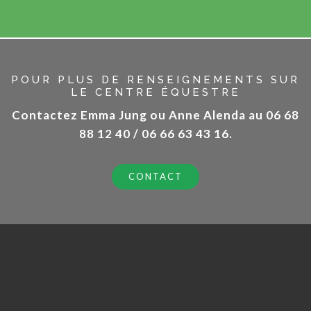
POUR PLUS DE RENSEIGNEMENTS SUR
LE CENTRE ÉQUESTRE
Contactez
Emma Jung ou Anne Alenda au
06 68
88 12 40
/
06 66 63 43 16
.
CONTACT